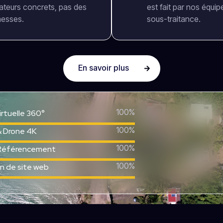
cateurs concrets, pas des
est fait par nos équi
esses.
sous-traitance.
En savoir plus
100%
virtuelle 360°
100%
& Drone 4K
100%
Référencement
100%
n de site web