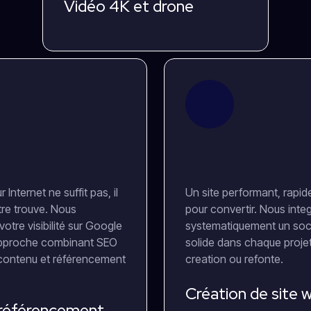
Vidéo 4K et drone
 Internet ne suffit pas, il
Un site performant, rapid
tre trouve. Nous
pour convertir. Nous inte
otre visibilité sur Google
systematiquement un soc
pproche combinant SEO
solide dans chaque proje
contenu et référencement
creation ou refonte.
Création de site 
référencement