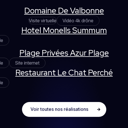
Domaine De Valbonne
Visite virtuelle
Vidéo 4k drône
Hotel Monells Summum
le
Plage Privées Azur Plage
le
Site internet
Restaurant Le Chat Perché
le
Voir toutes nos réalisations