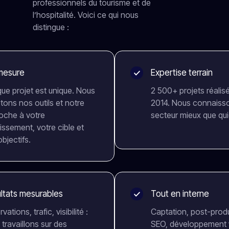
professionnels du tourisme et de
l’hospitalité. Voici ce qui nous
distingue :
mesure
Expertise terrain
ue projet est unique. Nous
2 500+ projets réalis
tons nos outils et notre
2014. Nous connaiss
oche à votre
secteur mieux que qu
issement, votre cible et
bjectifs.
ltats mesurables
Tout en interne
vations, trafic, visibilité :
Captation, post-prod
travaillons sur des
SEO, développement 