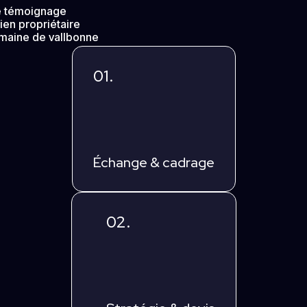
le témoignage
ien propriétaire
maine de vallbonne
01.
Échange & cadrage
02.